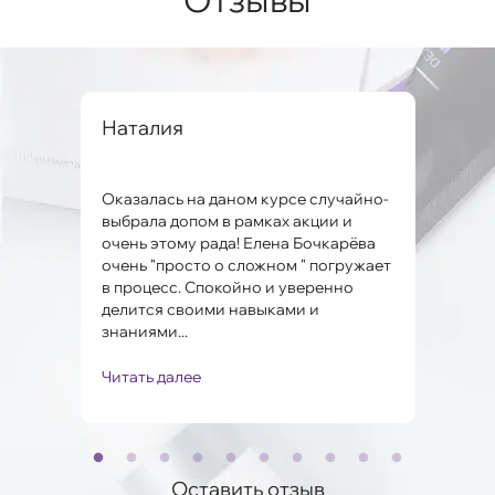
вна
Наталия
Але
Оказалась на даном курсе случайно-
Заме
ко и
выбрала допом в рамках акции и
мног
очень этому рада! Елена Бочкарёва
проб
очень "просто о сложном " погружает
Поня
в процесс. Спокойно и уверенно
Мари
.
делится своими навыками и
полу
знаниями...
Читать далее
Чита
Оставить отзыв