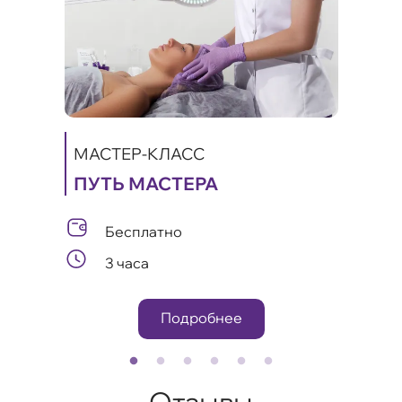
МАСТЕР-КЛАСС
ПУТЬ МАСТЕРА
МАС
ИКИ
КА
Бесплатно
А
ЛИФ
3 часа
ОМ
Подробнее
Отзывы