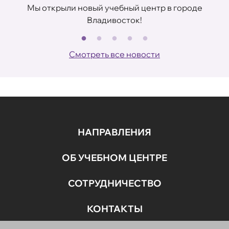
Мы открыли новый учебный центр в городе
Владивосток!
В
Смотреть все новости
НАПРАВЛЕНИЯ
ОБ УЧЕБНОМ ЦЕНТРЕ
СОТРУДНИЧЕСТВО
КОНТАКТЫ